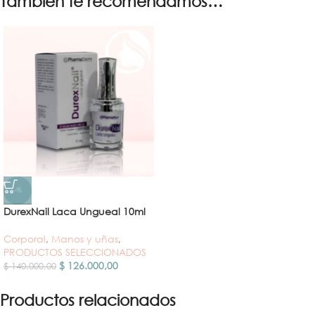
También te recomendamos…
-%
DurexNail Laca Ungueal 10ml
Corporal
,
Manos y uñas
,
PRODUCTOS SELECCIONADOS
$
126.000,00
$
140.000,00
Productos relacionados