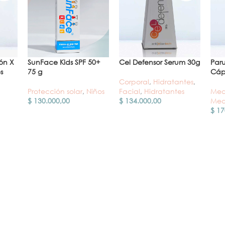
ión X
SunFace Kids SPF 50+
Cel Defensor Serum 30g
Par
s
75 g
Cáp
Corporal
,
Hidratantes
,
Protección solar
,
Niños
Facial
,
Hidratantes
Med
$
130.000,00
$
134.000,00
Med
$
17