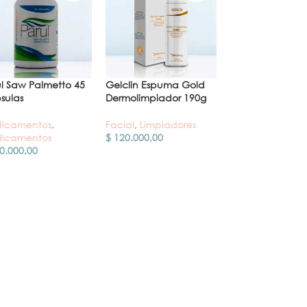
ul Saw Palmetto 45
Gelclin Espuma Gold
Medicamento P
sulas
Dermolimpiador 190g
30 cap.
icamentos
,
Facial
,
Limpiadores
Medicamentos
icamentos
$
120.000,00
$
180.000,00
0.000,00