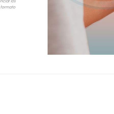
nciar los
 formato