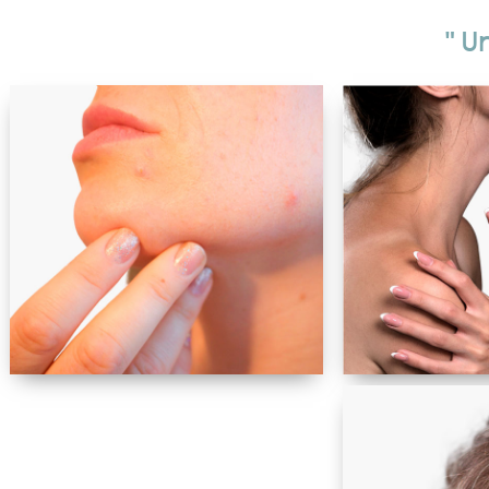
" U
FACIAL
CORPORAL