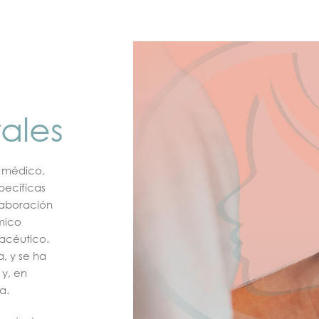
ales
n médico,
pecíficas
laboración
mico
acéutico.
, y se ha
y, en
a.