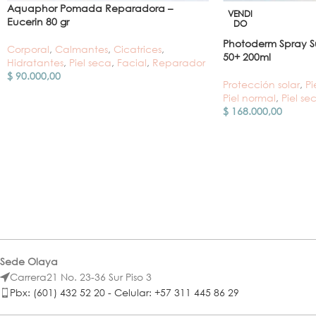
Aquaphor Pomada Reparadora –
VENDI
Eucerin 80 gr
DO
Photoderm Spray S
Corporal
,
Calmantes
,
Cicatrices
,
50+ 200ml
Hidratantes
,
Piel seca
,
Facial
,
Reparador
$
90.000,00
Protección solar
,
Pi
Piel normal
,
Piel se
$
168.000,00
Sede Olaya
Carrera21 No. 23-36 Sur Piso 3
Pbx: (601) 432 52 20 - Celular: +57 311 445 86 29