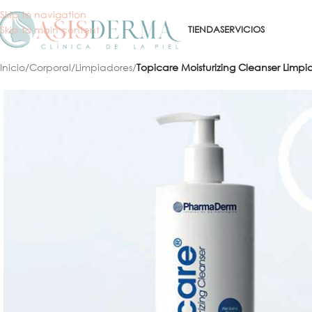
Skip to navigation
Skip to main content
TIENDA
SERVICIOS
Inicio
/
Corporal
/
Limpiadores
/
Topicare Moisturizing Cleanser Limp