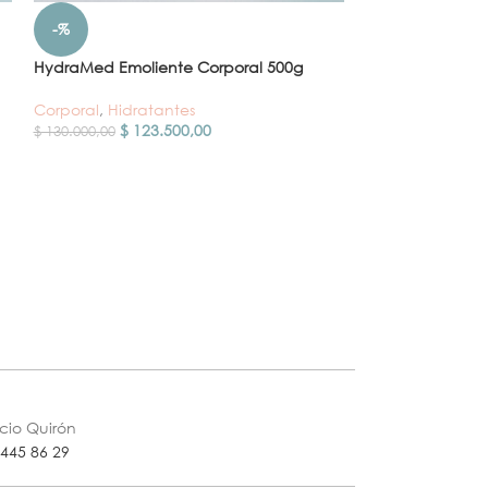
-%
-%
HydraMed Emoliente Corporal 500g
HydraMed Fluid
Corporal
,
Hidratantes
Corporal
,
Hidrat
$
123.500,00
$
123
$
130.000,00
$
130.000,00
icio Quirón
 445 86 29