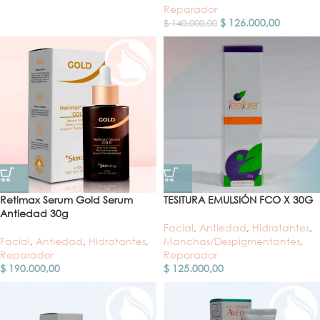
Reparador
$
126.000,00
$
140.000,00
Retimax Serum Gold Serum
TESITURA EMULSIÓN FCO X 30G
Antiedad 30g
Facial
,
Antiedad
,
Hidratantes
,
Facial
,
Antiedad
,
Hidratantes
,
Manchas/Despigmentantes
,
Reparador
Reparador
$
190.000,00
$
125.000,00