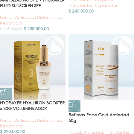
Hidratantes
,
Reparador
FLUID SUNSCREN SPF
$
240.000,00
Facial
,
Antiedad
,
Hidratantes
,
Reparador
$
238.500,00
$
265.000,00
HYDRAXER HYALURON BOOSTER
-%
x 30G VOLUMINIZADOR
Retimax Face Gold Antiedad
Facial
,
Antiedad
,
Hidratantes
,
50g
Reparador
$
220.000,00
Facial
,
Antiedad
,
Hidratantes
,