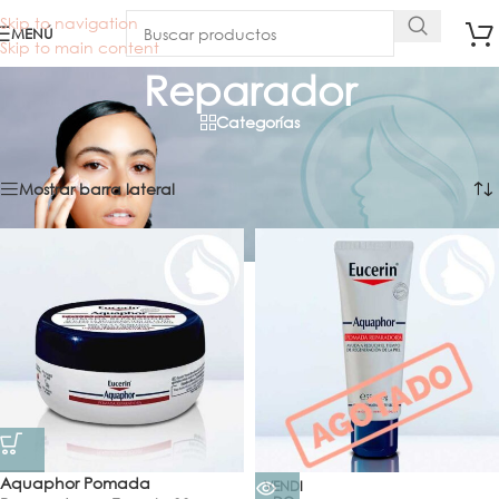
Skip to navigation
MENÚ
Skip to main content
Reparador
Categorías
Inicio
/
Facial
/
Reparador
Mostrando los 10 resultados
Mostrar barra lateral
Aquaphor Pomada
VENDI