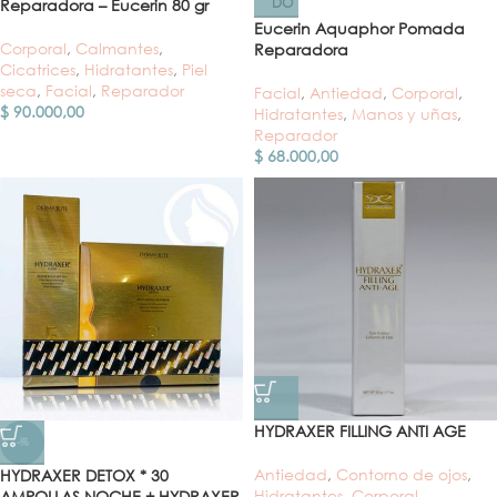
DO
Reparadora – Eucerin 80 gr
Eucerin Aquaphor Pomada
Corporal
,
Calmantes
,
Reparadora
Cicatrices
,
Hidratantes
,
Piel
seca
,
Facial
,
Reparador
Facial
,
Antiedad
,
Corporal
,
$
90.000,00
Hidratantes
,
Manos y uñas
,
Reparador
$
68.000,00
HYDRAXER FILLING ANTI AGE
-%
Antiedad
,
Contorno de ojos
,
HYDRAXER DETOX * 30
Hidratantes
,
Corporal
,
AMPOLLAS NOCHE + HYDRAXER