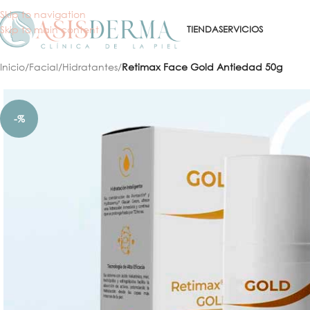
Skip to navigation
Skip to main content
TIENDA
SERVICIOS
Inicio
/
Facial
/
Hidratantes
/
Retimax Face Gold Antiedad 50g
-%