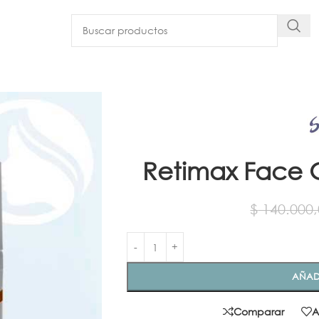
Retimax Face 
$
140.000,
AÑAD
Comparar
A