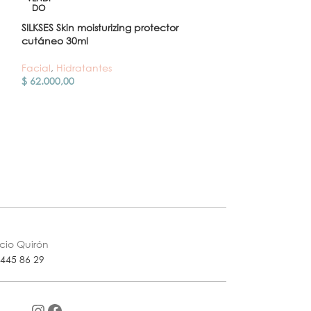
Unidades
DO
SILKSES Skin moisturizing protector
Facial
,
Antieda
cutáneo 30ml
$
160.000,00
Facial
,
Hidratantes
$
62.000,00
icio Quirón
 445 86 29