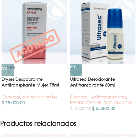
VENDI
-%
DO
Dryses Desodorante
Ultrasec Desodorante
Antitranspirante Mujer 75ml
Antitranspirante 60ml
Corporal
,
Antitranspirantes
Corporal
,
Antitranspirantes
,
$
78.000,00
PRODUCTOS SELECCIONADOS
$
55.800,00
$
62.000,00
Productos relacionados