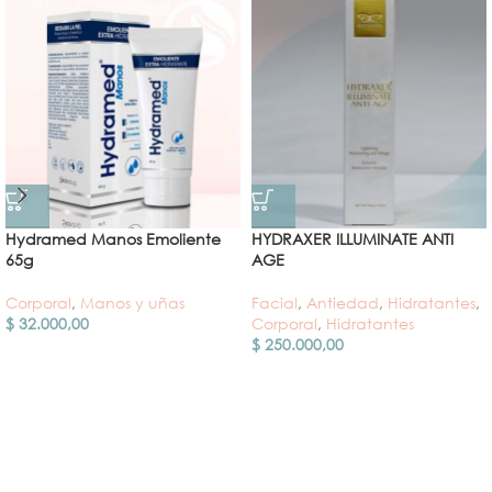
Hydramed Manos Emoliente
HYDRAXER ILLUMINATE ANTI
65g
AGE
Corporal
,
Manos y uñas
Facial
,
Antiedad
,
Hidratantes
,
$
32.000,00
Corporal
,
Hidratantes
$
250.000,00