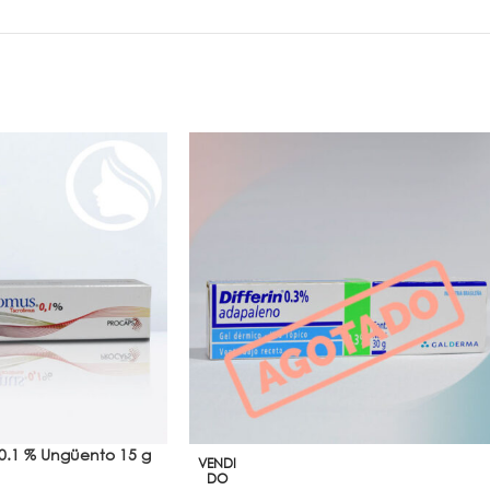
0.1 % Ungüento 15 g
VENDI
DO