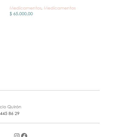
Finapel Finaster
Medicamentos
,
Medicamentos
Recubiertas
$
65.000,00
Medicamentos
,
$
122.000,00
icio Quirón
 445 86 29