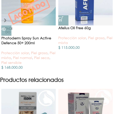
Afelius Oil Free 60g
VENDI
DO
Protección solar
,
Piel grasa
,
Piel
Photoderm Spray Sun Active
mixta
Defence 50+ 200ml
$
115.000,00
Protección solar
,
Piel grasa
,
Piel
mixta
,
Piel normal
,
Piel seca
,
Piel sensible
$
168.000,00
Productos relacionados