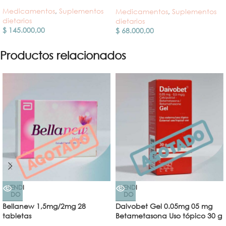
Medicamentos
,
Suplementos
Medicamentos
,
Suplementos
dietarios
dietarios
$
145.000,00
$
68.000,00
Productos relacionados
VENDI
VENDI
DO
DO
Bellanew 1,5mg/2mg 28
Daivobet Gel 0.05mg 05 mg
tabletas
Betametasona Uso tópico 30 g