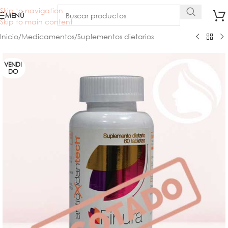
Skip to navigation
MENÚ
Skip to main content
Inicio
/
Medicamentos
/
Suplementos dietarios
VENDI
DO