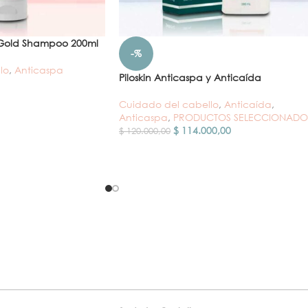
a Gold Shampoo 200ml
-%
lo
,
Anticaspa
Piloskin Anticaspa y Anticaída
Cuidado del cabello
,
Anticaída
,
Anticaspa
,
PRODUCTOS SELECCIONADO
$
114.000,00
$
120.000,00