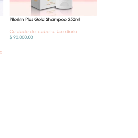
Piloskin Plus Gold Shampoo 250ml
-%
Cuidado del cabello
,
Uso diario
$
90.000,00
VENDI
DO
Biofolic BB Cre
S
240 ml
Cuidado del ca
$
75.
$
100.000,00