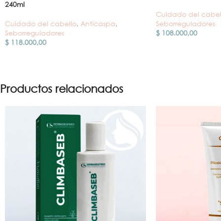
240ml
Cuidado del cabel
Cuidado del cabello
,
Anticaspa
,
Seborreguladores
Seborreguladores
$
108.000,00
$
118.000,00
Productos relacionados