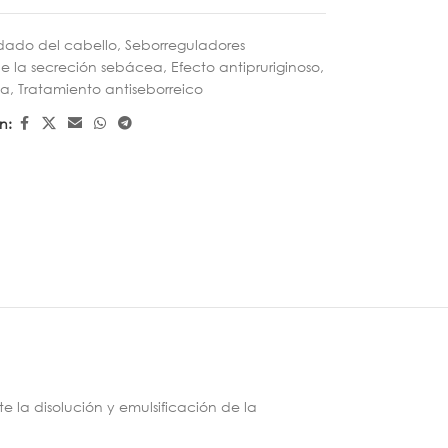
dado del cabello
,
Seborreguladores
 de la secreción sebácea
,
Efecto antipruriginoso
,
pa
,
Tratamiento antiseborreico
n:
 la disolución y emulsificación de la