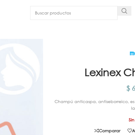
Lexinex 
$
6
Champú anticaspa, antiseborreico, es
l
Sin
Comparar
A