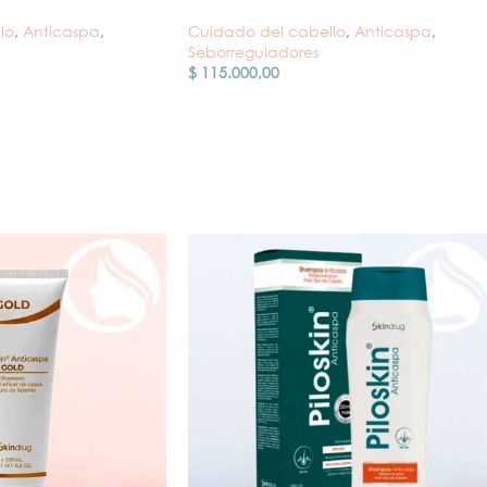
lo
,
Anticaspa
,
Cuidado del cabello
,
Anticaspa
,
Seborreguladores
$
115.000,00