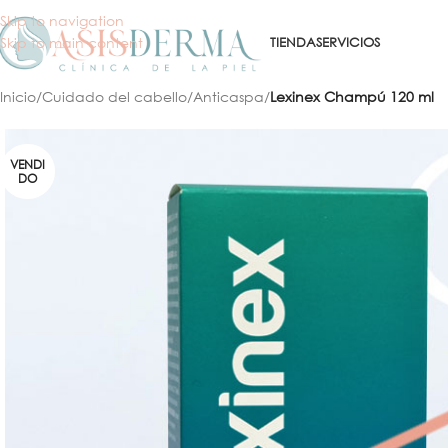
Skip to navigation
Skip to main content
TIENDA
SERVICIOS
Inicio
/
Cuidado del cabello
/
Anticaspa
/
Lexinex Champú 120 ml
VENDI
DO