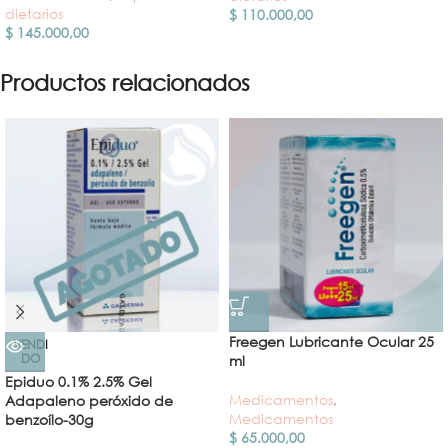
dietarios
$
110.000,00
$
145.000,00
Productos relacionados
Freegen Lubricante Ocular 25
VENDI
DO
ml
Epiduo 0.1% 2.5% Gel
Medicamentos
,
Adapaleno peróxido de
Medicamentos
benzoílo-30g
$
65.000,00