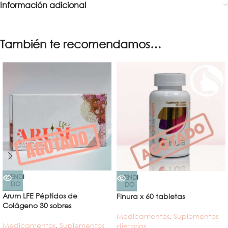
Información adicional
También te recomendamos…
VENDI
VENDI
DO
DO
Arum LFE Péptidos de
Finura x 60 tabletas
Colágeno 30 sobres
Medicamentos
,
Suplementos
Medicamentos
,
Suplementos
dietarios