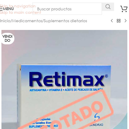
Skip to navigation
MENÚ
Skip to main content
Inicio
/
Medicamentos
/
Suplementos dietarios
VENDI
DO